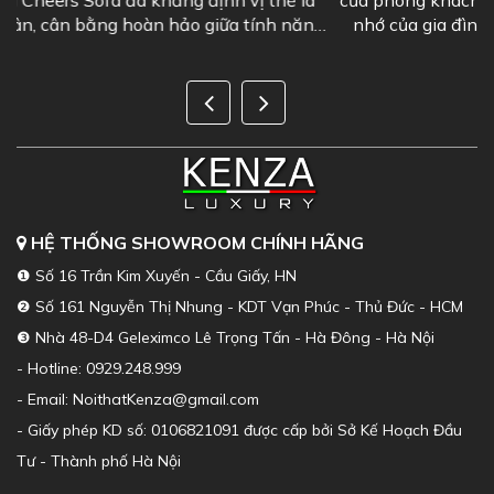
à
của phòng khách, nơi lưu giữ những khoảnh khắc đáng
ng
nhớ của gia đình. Chính vì vậy, việc lựa chọn một bộ
sofa phòng khách đẹp là...
HỆ THỐNG SHOWROOM CHÍNH HÃNG
❶ Số 16 Trần Kim Xuyến - Cầu Giấy, HN
❷ Số 161 Nguyễn Thị Nhung - KDT Vạn Phúc - Thủ Đức - HCM
❸ Nhà 48-D4 Geleximco Lê Trọng Tấn - Hà Đông - Hà Nội
- Hotline: 0929.248.999
- Email: NoithatKenza@gmail.com
- Giấy phép KD số: 0106821091 được cấp bởi Sở Kế Hoạch Đầu
Tư - Thành phố Hà Nội