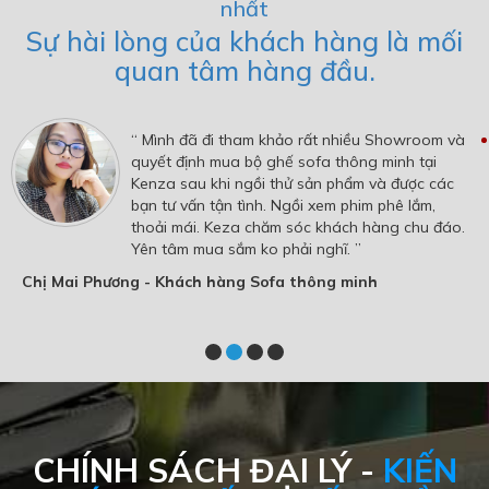
nhất
Sự hài lòng của khách hàng là mối
quan tâm hàng đầu.
“ Mình đã đi tham khảo rất nhiều Showroom và
quyết định mua bộ ghế sofa thông minh tại
Kenza sau khi ngồi thử sản phẩm và được các
bạn tư vấn tận tình. Ngồi xem phim phê lắm,
thoải mái. Keza chăm sóc khách hàng chu đáo.
Yên tâm mua sắm ko phải nghĩ. ”
Chị Mai Phương - Khách hàng Sofa thông minh
CHÍNH SÁCH ĐẠI LÝ -
KIẾN