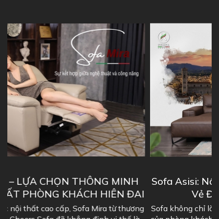
H
Sofa Asisi: Nâng Tầm Không Gian Sống Với
ẠI
Vẻ Đẹp Hoàn Mỹ Chuẩn Ý
ng
Sofa không chỉ là một món đồ nội thất, nó là "linh hồn"