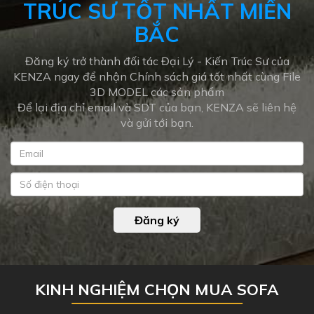
TRÚC SƯ TỐT NHẤT MIỀN
BẮC
Đăng ký trở thành đối tác Đại Lý - Kiến Trúc Sư của
KENZA ngay để nhận Chính sách giá tốt nhất cùng File
3D MODEL các sản phẩm
Để lại địa chỉ email và SDT của bạn, KENZA sẽ liên hệ
và gửi tới bạn.
Đăng ký
KINH NGHIỆM CHỌN MUA SOFA