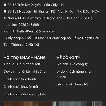
❶ Số 16 Trần Kim Xuyến - Cầu Giấy, HN
❷ Số 161 Nguyễn Thị Nhung - KDT Vạn Phúc - Thủ Đức - HCM
❸ Nhà 48-D4 Geleximco Lê Trọng Tấn - Hà Đông - Hà Nội
- Hotline: 0929.248.999
- Email: NoithatKenza@gmail.com
- Giấy phép KD số: 0106821091 được cấp bởi Sở Kế Hoạch Đầu
Tư - Thành phố Hà Nội
HỖ TRỢ KHÁCH HÀNG
VỀ CÔNG TY
Tin tức - Bài viết nổi bật
Giới thiệu về công ty
Quy trình thiết kế - thi công
Lý do khách hàng chọn
Kenza
Chính sách bảo hành
Liên hệ với chúng tôi
Chính sách khuyến mãi
Chính sách đổi trả sản phẩm