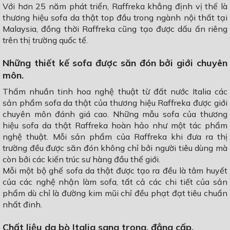
Với hơn 25 năm phát triển, Raffreka khẳng định vị thế là
thương hiệu sofa da thật top đầu trong ngành nội thất tại
Malaysia, đồng thời Raffreka cũng tạo được dấu ấn riêng
trên thị trường quốc tế.
Những thiết kế sofa được săn đón bởi giới chuyên
môn.
Thấm nhuần tinh hoa nghệ thuật từ đất nước Italia các
sản phẩm sofa da thật của thương hiệu Raffreka được giới
chuyên môn đánh giá cao. Những mẫu sofa của thương
hiệu sofa da thật Raffreka hoàn hảo như một tác phẩm
nghệ thuật. Mỗi sản phẩm của Raffreka khi đưa ra thị
trường đều được săn đón không chỉ bởi người tiêu dùng mà
còn bởi các kiến trúc sư hàng đầu thế giới.
Mỗi một bộ ghế sofa da thật được tạo ra đều là tâm huyết
của các nghệ nhận làm sofa, tất cả các chi tiết của sản
phẩm dù chỉ là đường kim mũi chỉ đều phạt đạt tiêu chuẩn
nhất đinh.
Chất liệu da bò Italia sang trọng, đẳng cấp.