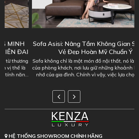
Sofa Asisi: Nâng Tầm Không Gian Sống Với
I
Vẻ Đẹp Hoàn Mỹ Chuẩn Ý
g
Sofa không chỉ là một món đồ nội thất, nó là "linh hồn"
của phòng khách, nơi lưu giữ những khoảnh khắc đáng
g
nhớ của gia đình. Chính vì vậy, việc lựa chọn một bộ
sofa phòng khách đẹp là...
HỆ THỐNG SHOWROOM CHÍNH HÃNG