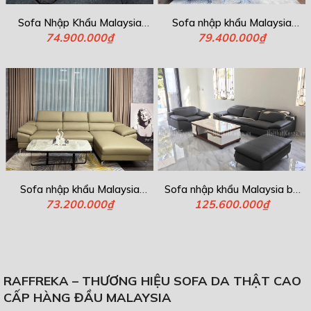
Sofa Nhập Khẩu Malaysia
Sofa nhập khẩu Malaysia
74.900.000₫
M7225
79.400.000₫
M7223
Sofa nhập khẩu Malaysia
Sofa nhập khẩu Malaysia bộ
73.200.000₫
M7179
125.600.000₫
M7223
RAFFREKA – THƯƠNG HIỆU SOFA DA THẬT CAO
CẤP HÀNG ĐẦU MALAYSIA