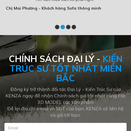
Chị Mai Phương - Khách hàng Sofa thông minh
CHÍNH SÁCH ĐẠI LÝ -
KIẾN
TRÚC SƯ TỐT NHẤT MIỀN
BẮC
Đăng ký trở thành đối tác Đại Lý - Kiến Trúc Sư của
KENZA ngay để nhận Chính sách giá tốt nhất cùng File
3D MODEL các sản phẩm
Để lại địa chỉ email và SDT của bạn, KENZA sẽ liên hệ
và gửi tới bạn.