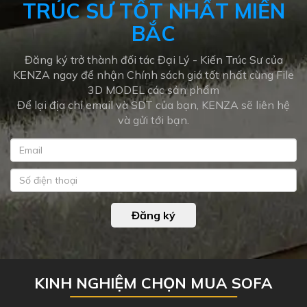
TRÚC SƯ TỐT NHẤT MIỀN
BẮC
Đăng ký trở thành đối tác Đại Lý - Kiến Trúc Sư của
KENZA ngay để nhận Chính sách giá tốt nhất cùng File
3D MODEL các sản phẩm
Để lại địa chỉ email và SDT của bạn, KENZA sẽ liên hệ
và gửi tới bạn.
Đăng ký
KINH NGHIỆM CHỌN MUA SOFA