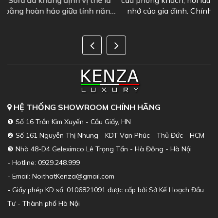
à
của phòng khách, nơi lưu giữ những khoảnh khắc đáng
ng
nhớ của gia đình. Chính vì vậy, việc lựa chọn một bộ
sofa phòng khách đẹp là...
HỆ THỐNG SHOWROOM CHÍNH HÃNG
❶ Số 16 Trần Kim Xuyến - Cầu Giấy, HN
❷ Số 161 Nguyễn Thị Nhung - KDT Vạn Phúc - Thủ Đức - HCM
❸ Nhà 48-D4 Geleximco Lê Trọng Tấn - Hà Đông - Hà Nội
- Hotline: 0929.248.999
- Email: NoithatKenza@gmail.com
- Giấy phép KD số: 0106821091 được cấp bởi Sở Kế Hoạch Đầu
Tư - Thành phố Hà Nội