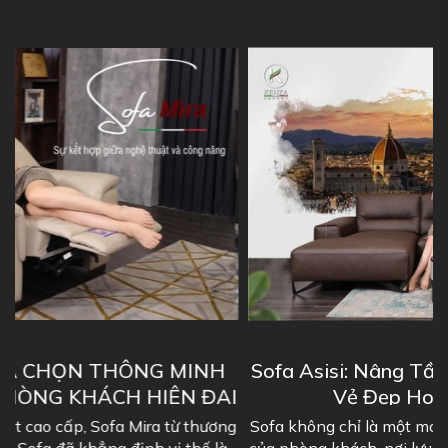
Sofa Asisi: Nâng Tầm Không Gian Sống Với
I
Vẻ Đẹp Hoàn Mỹ Chuẩn Ý
ng
Sofa không chỉ là một món đồ nội thất, nó là "linh hồn"