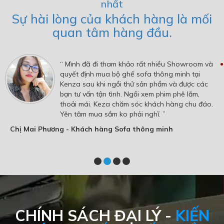
nhất
Sự hài lòng của khách hàng là mối
quan tâm hàng đầu.
“ Mình đã đi tham khảo rất nhiều Showroom và
quyết định mua bộ ghế sofa thông minh tại
Kenza sau khi ngồi thử sản phẩm và được các
bạn tư vấn tận tình. Ngồi xem phim phê lắm,
thoải mái. Keza chăm sóc khách hàng chu đáo.
Yên tâm mua sắm ko phải nghĩ. ”
Chị Mai Phương - Khách hàng Sofa thông minh
CHÍNH SÁCH ĐẠI LÝ -
KIẾN