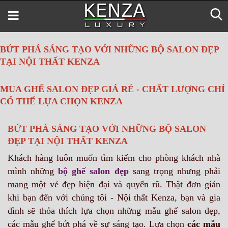
BỨT PHÁ SÁNG TẠO VỚI NHỮNG BỘ SALON ĐẸP
TẠI NỘI THẤT KENZA
MUA GHẾ SALON ĐẸP GIÁ RẺ - CHẤT LƯỢNG CHỈ
CÓ THỂ LỰA CHỌN KENZA
BỨT PHÁ SÁNG TẠO VỚI NHỮNG BỘ SALON
ĐẸP TẠI NỘI THẤT KENZA
Khách hàng luôn muốn tìm kiếm cho phòng khách nhà
mình những
bộ ghế salon đẹp
sang trọng nhưng phải
mang một vẻ đẹp hiện đại và quyến rũ. Thật đơn giản
khi bạn đến với chúng tôi - Nội thất Kenza, bạn và gia
đình sẽ thỏa thích lựa chọn những mẫu ghế salon đẹp,
các mẫu ghế bứt phá về sự sáng tạo. Lựa chọn
các mẫu