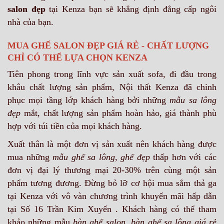
salon đẹp
tại Kenza bạn sẽ khẳng định đẳng cấp ngôi
nhà của bạn.
MUA GHẾ SALON ĐẸP GIÁ RẺ - CHẤT LƯỢNG
CHỈ CÓ THỂ LỰA CHỌN KENZA
Tiên phong trong lĩnh vực sản xuất sofa, đi đầu trong
khâu chất lượng sản phẩm, Nội thất Kenza đã chinh
phục mọi tầng lớp khách hàng bởi những
mẫu sa lông
đẹp
mắt, chất lượng sản phẩm hoàn hảo, giá thành phù
hợp với túi tiền của mọi khách hàng.
Xuất thân là một đơn vị sản xuất nên khách hàng được
mua những
mẫu ghế sa lông
,
ghế đẹp
thấp hơn với các
đơn vị đại lý thương mại 20-30% trên cùng một sản
phẩm tương đương. Đừng bỏ lỡ cơ hội mua sắm thả ga
tại Kenza với vô vàn chương trình khuyến mãi hấp dẫn
tại Số 16 Trần Kim Xuyến . Khách hàng có thể tham
khảo những mẫu
bàn ghế salon
,
bàn ghế sa lông giá rẻ