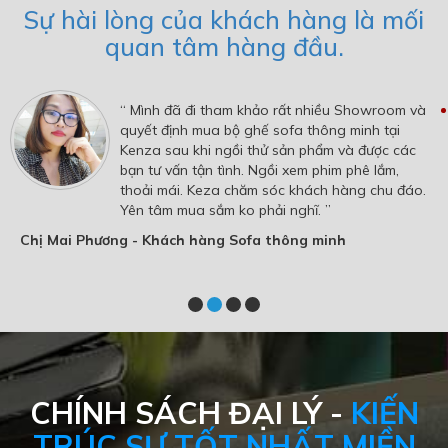
Sự hài lòng của khách hàng là mối
quan tâm hàng đầu.
“ Mình đã đi tham khảo rất nhiều Showroom và
quyết định mua bộ ghế sofa thông minh tại
Kenza sau khi ngồi thử sản phẩm và được các
bạn tư vấn tận tình. Ngồi xem phim phê lắm,
thoải mái. Keza chăm sóc khách hàng chu đáo.
Yên tâm mua sắm ko phải nghĩ. ”
Chị Mai Phương - Khách hàng Sofa thông minh
CHÍNH SÁCH ĐẠI LÝ -
KIẾN
TRÚC SƯ TỐT NHẤT MIỀN