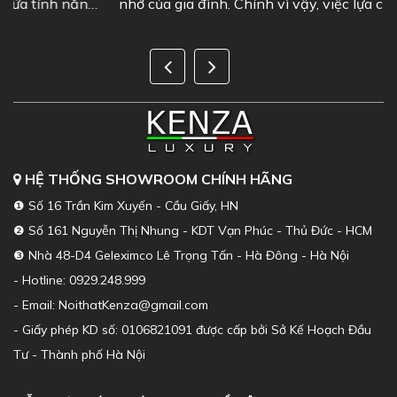
g
nhớ của gia đình. Chính vì vậy, việc lựa chọn một bộ
sofa phòng khách đẹp là...
HỆ THỐNG SHOWROOM CHÍNH HÃNG
❶ Số 16 Trần Kim Xuyến - Cầu Giấy, HN
❷ Số 161 Nguyễn Thị Nhung - KDT Vạn Phúc - Thủ Đức - HCM
❸ Nhà 48-D4 Geleximco Lê Trọng Tấn - Hà Đông - Hà Nội
- Hotline: 0929.248.999
- Email: NoithatKenza@gmail.com
- Giấy phép KD số: 0106821091 được cấp bởi Sở Kế Hoạch Đầu
Tư - Thành phố Hà Nội