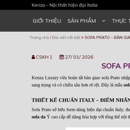
Kenza - Nội thất hiện đại Italia
GIỚI THIỆU
SẢN PHẨM
THỰC 
Trang chủ
/
Bài viết nổi bật
SOFA PRATO – BÀN GI
CSKH 1
27/ 01/ 2026
SOFA P
Kenza Luxury vừa hoàn tất bàn giao sofa Prato nhập
sang trọng và có chiều sâu hơn rõ rệt. Đây là mẫu
sof
THIẾT KẾ CHUẨN ITALY – ĐIỂM NH
Sofa Prato sở hữu form dáng hiện đại chuẩn Italy, 
sofa da
Ý cao cấp dễ dàng hòa hợp với tổng thể nội t