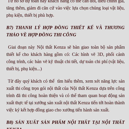
Từ hồ sơ dự toán này khách hàng có thể cân đối, điều chỉnh giá,
tăng thêm, giảm đi căn cứ vào việc lựa chọn chủng loại vật liệu,
phụ kiện, thiết bị phù hợp.
B7) THANH LÝ HỢP ĐỒNG THIẾT KẾ VÀ THƯƠNG
THẢO VỀ HỢP ĐỒNG THI CÔNG
Giai đoạn này Nội thất Kenza sẽ bàn giao toàn bộ sản phẩm
thiết kế cho khách hàng gồm có: Các hình vẽ 3D, phối cảnh
công trình, các bản vẽ kỹ thuật chi tiết, dự toán chi phí (vật liệu,
thiết bị, phụ kiện...)
Từ đây quý khách có thể tìm hiểu thêm, xem xét năng lực sản
xuất thi công trọn gói nội thất của Nội thất Kenza dựa trên công
trình đã thi công hoàn thiện và có thể tham quan hoạt động sản
xuất thực tế tại xưởng sản xuất nội thất Kenza tiến tới hoàn thành
việc ký kết hợp đồng giao cho xưởng tiến hành sản xuất.
B8) SẢN XUẤT SẢN PHẨM NỘI THẤT TẠI NỘI THẤT