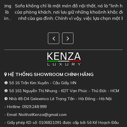
g
Sofa không chỉ là một món đồ nội thất, nó là "linh hồn"
của phòng khách, nơi lưu giữ những khoảnh khắc đáng
g
nhớ của gia đình. Chính vì vậy, việc lựa chọn một bộ
sofa phòng khách đẹp là...
HỆ THỐNG SHOWROOM CHÍNH HÃNG
❶ Số 16 Trần Kim Xuyến - Cầu Giấy, HN
❷ Số 161 Nguyễn Thị Nhung - KDT Vạn Phúc - Thủ Đức - HCM
❸ Nhà 48-D4 Geleximco Lê Trọng Tấn - Hà Đông - Hà Nội
- Hotline: 0929.248.999
- Email: NoithatKenza@gmail.com
- Giấy phép KD số: 0106821091 được cấp bởi Sở Kế Hoạch Đầu