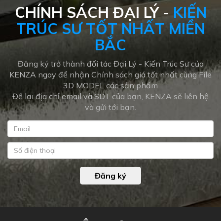
CHÍNH SÁCH ĐẠI LÝ -
KIẾN
TRÚC SƯ TỐT NHẤT MIỀN
BẮC
Đăng ký trở thành đối tác Đại Lý - Kiến Trúc Sư của
KENZA ngay để nhận Chính sách giá tốt nhất cùng File
3D MODEL các sản phẩm
Để lại địa chỉ email và SDT của bạn, KENZA sẽ liên hệ
và gửi tới bạn.
Đăng ký