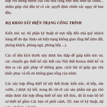
hợp với mong muốn của chủ nhà cũng như tình hình tài chính...
nhằm giúp chủ đầu tư có các quyết định chính xác ngay từ ban
đầu.
B2) KHẢO SÁT HIỆN TRẠNG CÔNG TRÌNH
Kiến trúc sư, bộ phận kỹ thuật sẽ trực tiếp đến nhà quý khách
hàng để đo đạc khảo sát hiện trạng không gian tổng thể (khu đất,
phòng khách, phòng ngủ, phòng bếp ...).
Các số liệu kích thước này được thu thập để giúp kiến trúc sư,
các chuyên gia thiết kế nội thất của Nội thất Kenza thiết kế và
đưa ra các giải pháp về không gian, cách bài trí giúp gia chủ
khắc phục và tối ưu không gian sống của mình.
Lúc này hợp đồng thiết kế nội thất (hoặc kiến trúc, tủ bếp, sân
vườn...) được ký kết, trong đó chỉ rõ các sản phẩm mà gia chủ
nhận được khi hợp đồng thiết kế này kết thúc, đó là toàn bộ hồ
sơ thiết kế gồm: Các bản vẽ phối cảnh, 3D, bản vẽ kỹ thuật, dự