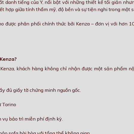
ất danh tiếng của Ý, nổi bật với những thiết kế tối giản như
kết hợp giữa tính thẩm mỹ, độ bền và sự tiện nghi trong một
o được phân phối chính thức bởi Kenza – đơn vị với hơn 10
t Kenza?
 Kenza, khách hàng không chỉ nhận được một sản phẩm nội
ầy đủ giấy tờ chứng minh nguồn gốc.
ư Torino
vụ bảo trì miễn phí định kỳ.
 bảo sofa hài hòa với tổng thể không gian.