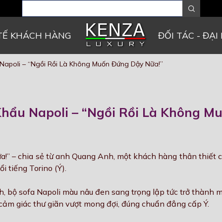
TẾ KHÁCH HÀNG
ĐỐI TÁC - ĐẠI 
Napoli – “Ngồi Rồi Là Không Muốn Đứng Dậy Nữa!”
hẩu Napoli – “Ngồi Rồi Là Không M
ữa!” – chia sẻ từ anh Quang Anh, một khách hàng thân thiết 
 tiếng Torino (Ý).
, bộ sofa Napoli màu nâu đen sang trọng lập tức trở thành m
cảm giác thư giãn vượt mong đợi, đúng chuẩn đẳng cấp Ý.