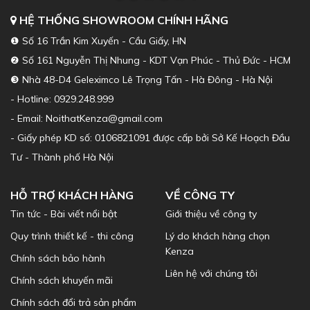
HỆ THỐNG SHOWROOM CHÍNH HÃNG
❶ Số 16 Trần Kim Xuyến - Cầu Giấy, HN
❷ Số 161 Nguyễn Thị Nhung - KDT Vạn Phúc - Thủ Đức - HCM
❸ Nhà 48-D4 Geleximco Lê Trọng Tấn - Hà Đông - Hà Nội
- Hotline: 0929.248.999
- Email: NoithatKenza@gmail.com
- Giấy phép KD số: 0106821091 được cấp bởi Sở Kế Hoạch Đầu
Tư - Thành phố Hà Nội
HỖ TRỢ KHÁCH HÀNG
VỀ CÔNG TY
Tin tức - Bài viết nổi bật
Giới thiệu về công ty
Quy trình thiết kế - thi công
Lý do khách hàng chọn
Kenza
Chính sách bảo hành
Liên hệ với chúng tôi
Chính sách khuyến mãi
Chính sách đổi trả sản phẩm