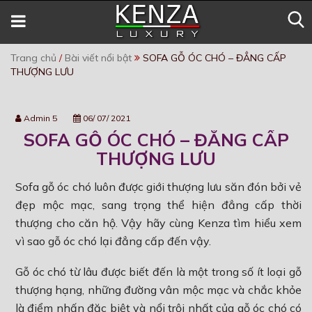
Trang chủ
/
Bài viết nổi bật
SOFA GỖ ÓC CHÓ – ĐẲNG CẤP
THƯỢNG LƯU
Admin 5
06/ 07/ 2021
SOFA GỖ ÓC CHÓ – ĐẲNG CẤP
THƯỢNG LƯU
Sofa gỗ óc chó luôn được giới thượng lưu săn đón bởi vẻ
đẹp mộc mạc, sang trọng thể hiện đẳng cấp thời
thượng cho căn hộ. Vậy hãy cùng Kenza tìm hiểu xem
vì sao gỗ óc chó lại đẳng cấp đến vậy.
Gỗ óc chó từ lâu được biết đến là một trong số ít loại gỗ
thượng hạng, những đường vân mộc mạc và chắc khỏe
là điểm nhấn đặc biệt và nổi trội nhất của gỗ óc chó có