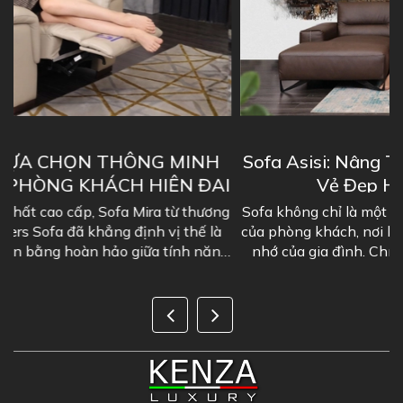
Sofa Asisi: Nâng Tầm Không Gian Sống Với
I
Vẻ Đẹp Hoàn Mỹ Chuẩn Ý
g
Sofa không chỉ là một món đồ nội thất, nó là "linh hồn"
của phòng khách, nơi lưu giữ những khoảnh khắc đáng
g
nhớ của gia đình. Chính vì vậy, việc lựa chọn một bộ
sofa phòng khách đẹp là...