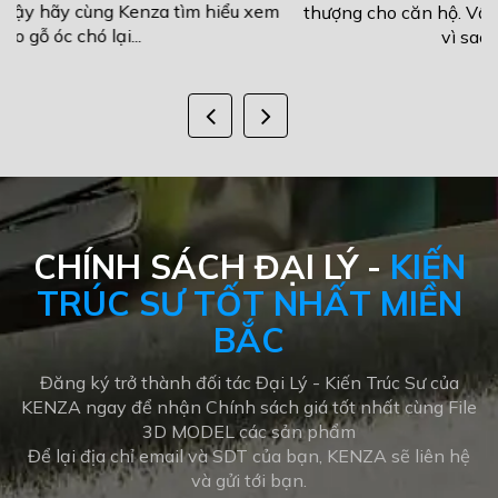
m
thượng cho căn hộ. Vậy hãy cùng Kenza tìm hiểu xem
vì sao gỗ óc chó lại...
CHÍNH SÁCH ĐẠI LÝ -
KIẾN
TRÚC SƯ TỐT NHẤT MIỀN
BẮC
Đăng ký trở thành đối tác Đại Lý - Kiến Trúc Sư của
KENZA ngay để nhận Chính sách giá tốt nhất cùng File
3D MODEL các sản phẩm
Để lại địa chỉ email và SDT của bạn, KENZA sẽ liên hệ
và gửi tới bạn.