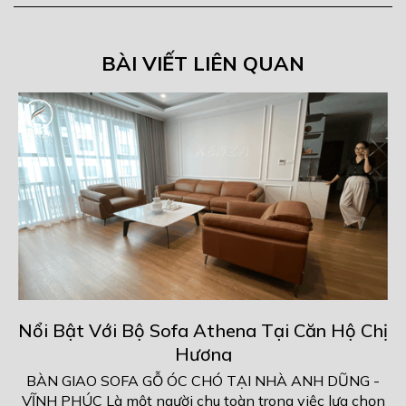
BÀI VIẾT LIÊN QUAN
 Tại Căn Hộ Chị
Không Gian "Chất" - Sống 
 NHÀ ANH DŨNG -
BÀN GIAO SOFA GỖ ÓC CHÓ TẠI NH
trong việc lựa chọn
VĨNH PHÚC Là một người chu toàn tron