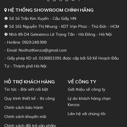
HỆ THỐNG SHOWROOM CHÍNH HÃNG
❶ Số 16 Trần Kim Xuyến - Cầu Giấy, HN
❷ Số 161 Nguyễn Thị Nhung - KDT Vạn Phúc - Thủ Đức - HCM
❸ Nhà 48-D4 Geleximco Lê Trọng Tấn - Hà Đông - Hà Nội
- Hotline: 0929.248.999
- Email: NoithatKenza@gmail.com
- Giấy phép KD số: 0106821091 được cấp bởi Sở Kế Hoạch Đầu
Tư - Thành phố Hà Nội
HỖ TRỢ KHÁCH HÀNG
VỀ CÔNG TY
Tin tức - Bài viết nổi bật
Giới thiệu về công ty
Quy trình thiết kế - thi công
Lý do khách hàng chọn
Kenza
Chính sách bảo hành
Liên hệ với chúng tôi
Chính sách khuyến mãi
Chính sách đổi trả sản phẩm