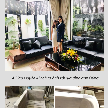
Á Hậu Huyền My chụp ảnh với gia đình anh Dũng