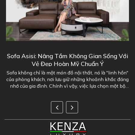
g Gian Sống Với
Sofa Athena – Điểm Nhấn San
huẩn Ý
Không Gian Phòng Kh
ất, nó là "linh hồn"
Kenza Luxury vừa hoàn thiện và bàn 
ng khoảnh khắc đáng
Athena cho khách hàng, mang đến 
iệc lựa chọn một bộ
hoàn toàn mới cho không gian phòng k
 là...
được đặt vào tổng thể nội thất, bộ sof