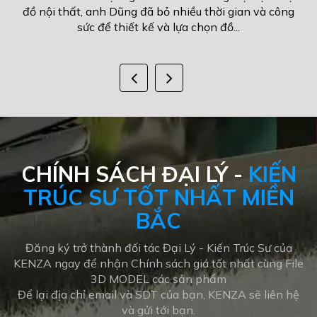
 thời gian và công
đồ nội thất, anh Dũng đã bỏ nhiều thờ
họn đồ...
sức để thiết kế và lựa chọn đ
CHÍNH SÁCH ĐẠI LÝ -
KIẾN
TRÚC SƯ TỐT NHẤT MIỀN
BẮC
Đăng ký trở thành đối tác Đại Lý - Kiến Trúc Sư của
KENZA ngay để nhận Chính sách giá tốt nhất cùng File
3D MODEL các sản phẩm
Để lại địa chỉ email và SDT của bạn, KENZA sẽ liên hệ
và gửi tới bạn.