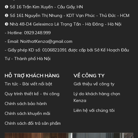
❶ Số 16 Trần Kim Xuyến - Cầu Giấy, HN
❷ Số 161 Nguyễn Thị Nhung - KDT Vạn Phúc - Thủ Đức - HCM
❸ Nhà 48-D4 Geleximco Lê Trọng Tấn - Hà Đông - Hà Nội
- Hotline: 0929.248.999
- Email: NoithatKenza@gmail.com
- Giấy phép KD số: 0106821091 được cấp bởi Sở Kế Hoạch Đầu
Tư - Thành phố Hà Nội
HỖ TRỢ KHÁCH HÀNG
VỀ CÔNG TY
Tin tức - Bài viết nổi bật
Giới thiệu về công ty
Quy trình thiết kế - thi công
Lý do khách hàng chọn
Kenza
Chính sách bảo hành
Liên hệ với chúng tôi
Chính sách khuyến mãi
Chính sách đổi trả sản phẩm