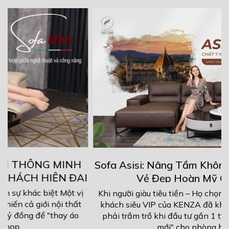
Sofa Asisi: Nâng Tầm Không Gian Sống Với
I
Vẻ Đẹp Hoàn Mỹ Chuẩn Ý
ị
Khi người giàu tiêu tiền – Họ chọn sự khác biệt Một vị
khách siêu VIP của KENZA đã khiến cả giới nội thất
phải trầm trồ khi đầu tư gần 1 tỷ đồng để "thay áo
mới" cho phòng họp...