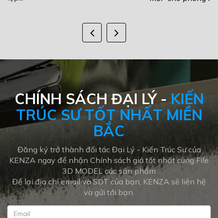
CHÍNH SÁCH ĐẠI LÝ -
KIẾN
TRÚC SƯ TỐT NHẤT MIỀN
BẮC
Đăng ký trở thành đối tác Đại Lý - Kiến Trúc Sư của
KENZA ngay để nhận Chính sách giá tốt nhất cùng File
3D MODEL các sản phẩm
Để lại địa chỉ email và SDT của bạn, KENZA sẽ liên hệ
và gửi tới bạn.