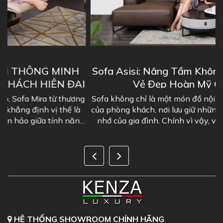
Sofa Asisi: Nâng Tầm Không Gian Sống Với
I
Vẻ Đẹp Hoàn Mỹ Chuẩn Ý
g
Sofa không chỉ là một món đồ nội thất, nó là "linh hồn"
của phòng khách, nơi lưu giữ những khoảnh khắc đáng
g
nhớ của gia đình. Chính vì vậy, việc lựa chọn một bộ
sofa phòng khách đẹp là...
HỆ THỐNG SHOWROOM CHÍNH HÃNG