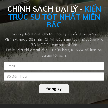
CHÍNH SÁCH ĐẠI LÝ -
KIẾN
TRÚC SƯ TỐT NHẤT MIỀN
BẮC
Đăng ký trở thành đối tác Đại Lý - Kiến Trúc Sư của
KENZA ngay để nhận Chính sách giá tốt nhất cùng File
3D MODEL các sản phẩm
Để lại địa chỉ email và SDT của bạn, KENZA sẽ liên hệ
và gửi tới bạn.
Đăng ký