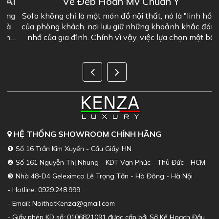
I
Vẻ Đẹp Hoàn Mỹ Chuẩn Ý
g
Sofa không chỉ là một món đồ nội thất, nó là "linh hồn"
của phòng khách, nơi lưu giữ những khoảnh khắc đáng
g
nhớ của gia đình. Chính vì vậy, việc lựa chọn một bộ
sofa phòng khách đẹp là...
HỆ THỐNG SHOWROOM CHÍNH HÃNG
❶ Số 16 Trần Kim Xuyến - Cầu Giấy, HN
❷ Số 161 Nguyễn Thị Nhung - KDT Vạn Phúc - Thủ Đức - HCM
❸ Nhà 48-D4 Geleximco Lê Trọng Tấn - Hà Đông - Hà Nội
- Hotline: 0929.248.999
- Email: NoithatKenza@gmail.com
- Giấy phép KD số: 0106821091 được cấp bởi Sở Kế Hoạch Đầu