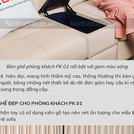
Bàn ghế phòng khách PK 01 nổi bật với gam màu sáng
, hiện đại, mang tính thẩm mỹ cao, thông thường thì bàn 
gười, bằng những nét thiết kế dù rất đơn giản hay cầu kì n
p sang trọng, đẳng cấp…
GHẾ ĐẸP CHO PHÒNG KHÁCH PK 01
 phần tay có sử dụng viền gỗ tạo nên nét ấn tượng cho mẫu
ế sofa.