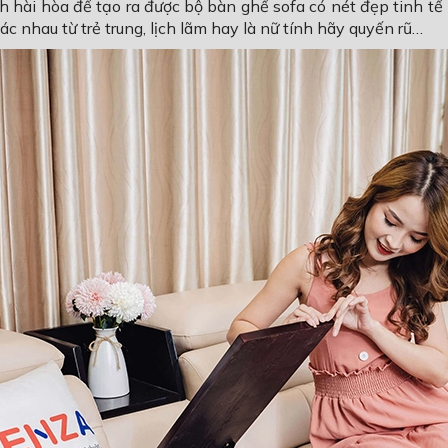
h hài hòa để tạo ra được bộ bàn ghế sofa có nét đẹp tinh tế
c nhau từ trẻ trung, lịch lãm hay là nữ tính hãy quyến rũ…