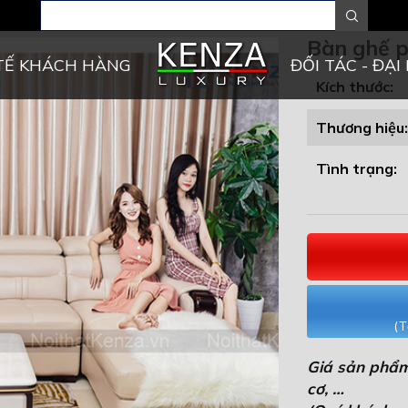
Bàn ghế 
TẾ KHÁCH HÀNG
ĐỐI TÁC - ĐẠI 
Kích thước:
Thương hiệu:
Tình trạng:
(T
Giá sản phẩm
cơ, …