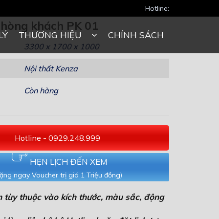
Hotline:
phòng khách PK 01
LÝ
THƯƠNG HIỆU
CHÍNH SÁCH
3300 x 1700 x 1000
Nội thất Kenza
Còn hàng
Hotline - 0929.248.999
HẸN LỊCH ĐẾN XEM
ặng ngay Voucher trị giá 1 Triệu đồng)
 tùy thuộc vào kích thước, màu sắc, động