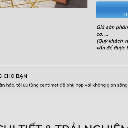
(T
Giá sản phẩm
cơ, …
(Quý khách vui
vấn để được b
NG CHO BẠN
àn hảo, tối ưu từng centimet để phù hợp với không gian sống