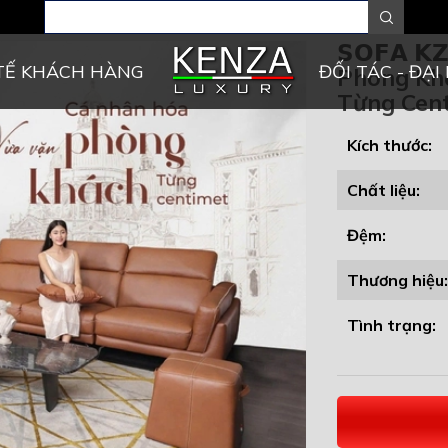
𝗦𝗢𝗙𝗔 𝗞
TẾ KHÁCH HÀNG
ĐỐI TÁC - ĐẠI 
Phòng Kh
Từng Cen
Kích thước:
Chất liệu:
Đệm:
Thương hiệu:
Tình trạng: