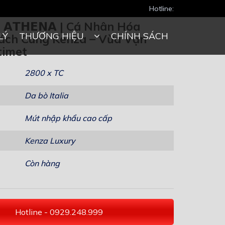
Hotline:
𝗭 𝗔𝗧𝗛𝗘𝗡𝗔 | Cá Nhân Hóa
LÝ
THƯƠNG HIỆU
CHÍNH SÁCH
ách Cùng Kenza – Vừa Vặn
timet
2800 x TC
Da bò Italia
Mút nhập khẩu cao cấp
Kenza Luxury
Còn hàng
Hotline - 0929.248.999