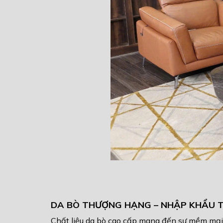
DA BÒ THƯỢNG HẠNG – NHẬP KHẨU T
Chất liệu da bò cao cấp mang đến sự mềm mại, b