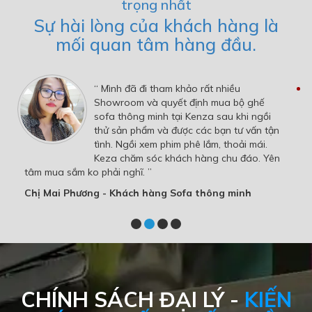
trọng nhất
Sự hài lòng của khách hàng là
mối quan tâm hàng đầu.
“ Mình đã đi tham khảo rất nhiều
Showroom và quyết định mua bộ ghế
sofa thông minh tại Kenza sau khi ngồi
thử sản phẩm và được các bạn tư vấn tận
tình. Ngồi xem phim phê lắm, thoải mái.
Keza chăm sóc khách hàng chu đáo. Yên
tâm mua sắm ko phải nghĩ. ”
Chị Mai Phương - Khách hàng Sofa thông minh
CHÍNH SÁCH ĐẠI LÝ -
KIẾN