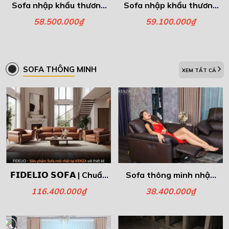
Sofa nhập khẩu thương
Sofa nhập khẩu thương
hiệu Italia - Văng đôi
hiệu Italia - Văng đôi
58.500.000₫
59.100.000₫
Verato
Athena
SOFA THÔNG MINH
XEM TẤT CẢ
𝗙𝗜𝗗𝗘𝗟𝗜𝗢 𝗦𝗢𝗙𝗔 | Chuẩn
Sofa thông minh nhập
Mực Mới Của Sự Thoải
khẩu – Ghế đơn Gemma
116.400.000₫
38.400.000₫
Mái & Nghệ Thuật Ý