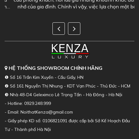
g
nhớ của gia đình. Chính vì vậy, việc lựa chọn một bộ
sofa phòng khách đẹp là...
HỆ THỐNG SHOWROOM CHÍNH HÃNG
❶ Số 16 Trần Kim Xuyến - Cầu Giấy, HN
❷ Số 161 Nguyễn Thị Nhung - KDT Vạn Phúc - Thủ Đức - HCM
❸ Nhà 48-D4 Geleximco Lê Trọng Tấn - Hà Đông - Hà Nội
- Hotline: 0929.248.999
- Email: NoithatKenza@gmail.com
- Giấy phép KD số: 0106821091 được cấp bởi Sở Kế Hoạch Đầu
Tư - Thành phố Hà Nội