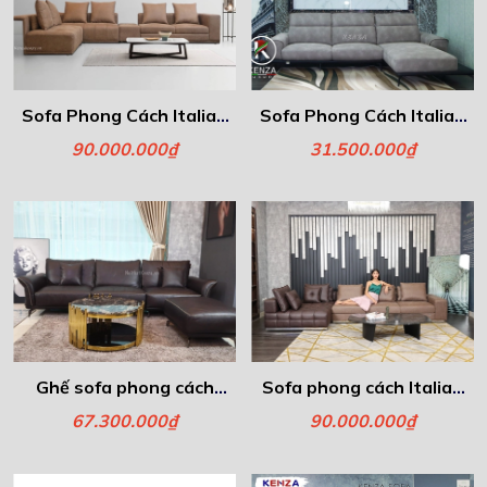
Sofa Phong Cách Italia -
Sofa Phong Cách Italia -
Freeman
Atria
90.000.000₫
31.500.000₫
Ghế sofa phong cách
Sofa phong cách Italia -
Italia- Lazio
Laurance
67.300.000₫
90.000.000₫