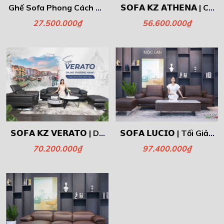
Ghế Sofa Phong Cách Ý -
𝗦𝗢𝗙𝗔 𝗞𝗭 𝗔𝗧𝗛𝗘𝗡𝗔 | Cá
Simple
Nhân Hóa Phòng Khách
27.500.000₫
56.600.000₫
Cùng Kenza – Vừa Vặn
Từng Centimet
𝗦𝗢𝗙𝗔 𝗞𝗭 𝗩𝗘𝗥𝗔𝗧𝗢 | Da
𝗦𝗢𝗙𝗔 𝗟𝗨𝗖𝗜𝗢 | Tối Giản
Bò Thượng Hạng, Đẳng
Nhưng Đậm Nét Nghệ
70.200.000₫
97.400.000₫
Cấp Xứng Tầm!
Thuật.