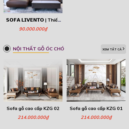
𝗦𝗢𝗙𝗔 𝗟𝗜𝗩𝗘𝗡𝗧𝗢 | Thiết
kế Hiện Đại , Sang
90.000.000₫
Trọng.
NỘI THẤT GỖ ÓC CHÓ
XEM TẤT CẢ
Sofa gỗ cao cấp KZG 02
Sofa gỗ cao cấp KZG 01
214.000.000₫
214.000.000₫