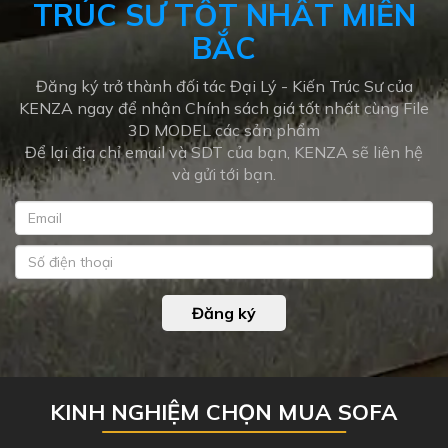
TRÚC SƯ TỐT NHẤT MIỀN
BẮC
Đăng ký trở thành đối tác Đại Lý - Kiến Trúc Sư của
KENZA ngay để nhận Chính sách giá tốt nhất cùng File
3D MODEL các sản phẩm
Để lại địa chỉ email và SDT của bạn, KENZA sẽ liên hệ
và gửi tới bạn.
Đăng ký
KINH NGHIỆM CHỌN MUA SOFA