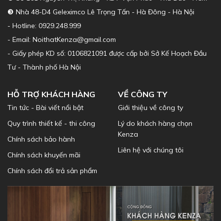
❸ Nhà 48-D4 Geleximco Lê Trọng Tấn - Hà Đông - Hà Nội
- Hotline: 0929.248.999
- Email: NoithatKenza@gmail.com
- Giấy phép KD số: 0106821091 được cấp bởi Sở Kế Hoạch Đầu
Tư - Thành phố Hà Nội
HỖ TRỢ KHÁCH HÀNG
VỀ CÔNG TY
Tin tức - Bài viết nổi bật
Giới thiệu về công ty
Quy trình thiết kế - thi công
Lý do khách hàng chọn
Kenza
Chính sách bảo hành
Liên hệ với chúng tôi
Chính sách khuyến mãi
Chính sách đổi trả sản phẩm