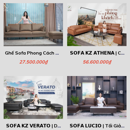
Ghế Sofa Phong Cách Ý -
𝗦𝗢𝗙𝗔 𝗞𝗭 𝗔𝗧𝗛𝗘𝗡𝗔 | Cá
Simple
Nhân Hóa Phòng Khách
27.500.000₫
56.600.000₫
Cùng Kenza – Vừa Vặn
Từng Centimet
𝗦𝗢𝗙𝗔 𝗞𝗭 𝗩𝗘𝗥𝗔𝗧𝗢 | Da
𝗦𝗢𝗙𝗔 𝗟𝗨𝗖𝗜𝗢 | Tối Giản