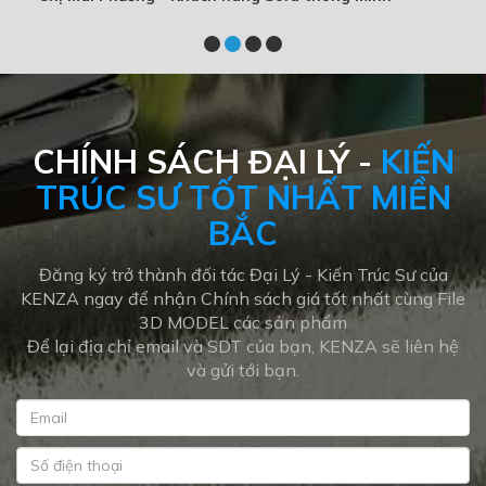
CHÍNH SÁCH ĐẠI LÝ -
KIẾN
TRÚC SƯ TỐT NHẤT MIỀN
BẮC
Đăng ký trở thành đối tác Đại Lý - Kiến Trúc Sư của
KENZA ngay để nhận Chính sách giá tốt nhất cùng File
3D MODEL các sản phẩm
Để lại địa chỉ email và SDT của bạn, KENZA sẽ liên hệ
và gửi tới bạn.