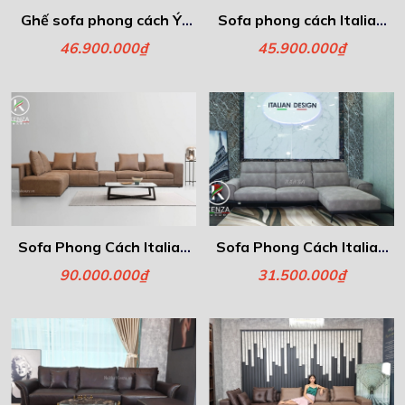
Ghế sofa phong cách Ý-
Sofa phong cách Italia -
Floren
Fiona
46.900.000₫
45.900.000₫
Sofa Phong Cách Italia -
Sofa Phong Cách Italia -
Freeman
Atria
90.000.000₫
31.500.000₫