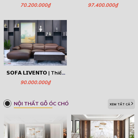
Bò Thượng Hạng, Đẳng
Nhưng Đậm Nét Nghệ
70.200.000₫
97.400.000₫
Cấp Xứng Tầm!
Thuật.
𝗦𝗢𝗙𝗔 𝗟𝗜𝗩𝗘𝗡𝗧𝗢 | Thiết
kế Hiện Đại , Sang
90.000.000₫
Trọng.
NỘI THẤT GỖ ÓC CHÓ
XEM TẤT CẢ