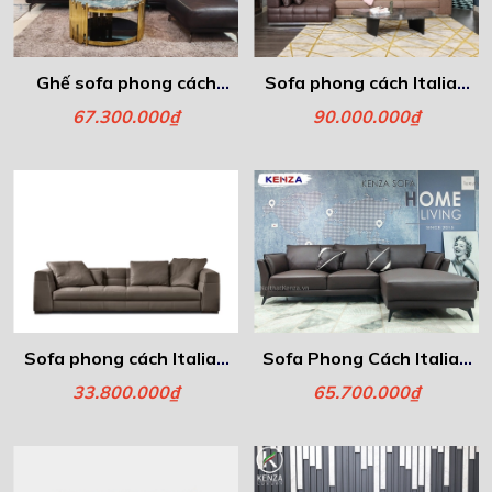
Ghế sofa phong cách
Sofa phong cách Italia -
Italia- Lazio
Laurance
67.300.000₫
90.000.000₫
Sofa phong cách Italia -
Sofa Phong Cách Italia -
Blazer
Amber
33.800.000₫
65.700.000₫