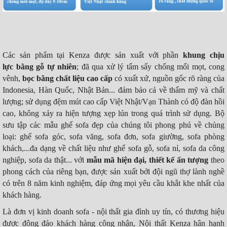
Các sản phẩm tại Kenza được sản xuất với phần
khung chịu
lực bằng gỗ tự nhiên
; đã qua xử lý tẩm sấy chống mối mọt, cong
vênh,
bọc bằng chất liệu cao cấp
có xuất xứ, nguồn gốc rõ ràng của
Indonesia, Hàn Quốc, Nhật Bản... đảm bảo cả về thẩm mỹ và chất
lượng; sử dụng đệm mút cao cấp Việt Nhật/Vạn Thành có độ đàn hồi
cao, không xảy ra hiện tượng xẹp lún trong quá trình sử dụng. Bộ
sưu tập các mẫu ghế sofa đẹp của chúng tôi phong phú về chủng
loại: ghế sofa góc, sofa văng, sofa đơn, sofa giường,
sofa phòng
khách
,...đa dạng về chất liệu như ghế sofa gỗ, sofa nỉ, sofa da công
nghiệp, sofa da thật... với
mẫu mã hiện đại, thiết kế ấn tượng
theo
phong cách của riêng bạn, được sản xuất bởi đội ngũ thợ lành nghề
có trên 8 năm kinh nghiệm, đáp ứng mọi yêu cầu khắt khe nhất của
khách hàng.
Là đơn vị kinh doanh sofa - nội thất gia đình uy tín, có thương hiệu
được đông đảo khách hàng công nhận, Nội thất Kenza hân hạnh