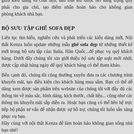
giữa kiểu dáng và chất liệu, làm toát lên được nét sang trọng quý
phái cho gia chủ, tạo điểm nhấn hoàn hảo cho không gian
phòng khách nhà bạn.
BỘ SƯU TẬP GHẾ SOFA ĐẸP
Liên tục tìm hiểu, nghiên cứu và phát triển các kiểu dáng mới, Nội
thất Kenza luôn update những mẫu
ghế sofa đẹp
từ những thiết kế
mới trong bộ sưu tập của: Italia, Hàn Quốc...để phục vụ quý khách
hàng. Dưới đây chúng tôi xin giới thiệu
bộ sưu tập sofa mới nhất
,
được cập nhật hàng ngày để quý khách hàng có thể tham khảo.
Bên cạnh đó, chúng tôi cũng thường xuyên đưa ra các chương trình
khuyến mãi, tạo điều kiện cho khách hàng mua sắm. Bạn có thể dễ
dàng xem được sản phẩm trên website của chúng tôi với đầy đủ các
thông tin về màu sắc, hình dáng, kích thước, chất liệu... cũng như các
thông tin khuyến mãi sắp diễn ra. Hoặc bạn cũng có thể liên hệ trực
tiếp bộ phận tư vấn để nhận được sự hỗ trợ, chúng tôi luôn sẵn sàng
phục vụ bạn.
Hãy cùng với nội thất Kenza để làm hoàn hảo không gian sống nhà
bạn nhé!