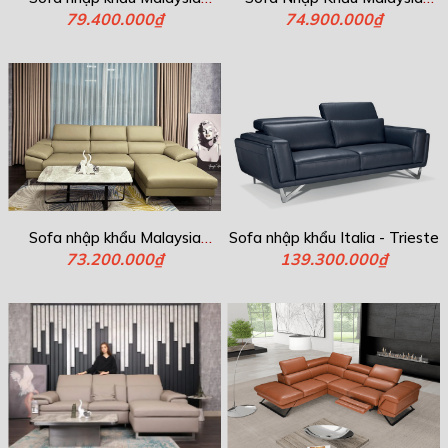
79.400.000₫
M7223
74.900.000₫
M7225
Sofa nhập khẩu Malaysia
Sofa nhập khẩu Italia - Trieste
73.200.000₫
M7179
139.300.000₫