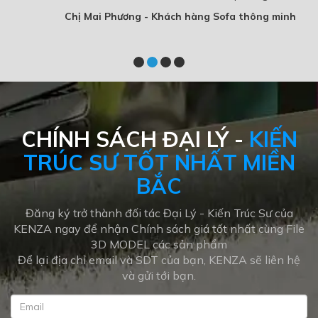
Chị Mai Phương - Khách hàng Sofa thông minh
CHÍNH SÁCH ĐẠI LÝ -
KIẾN
TRÚC SƯ TỐT NHẤT MIỀN
BẮC
Đăng ký trở thành đối tác Đại Lý - Kiến Trúc Sư của
KENZA ngay để nhận Chính sách giá tốt nhất cùng File
3D MODEL các sản phẩm
Để lại địa chỉ email và SDT của bạn, KENZA sẽ liên hệ
và gửi tới bạn.