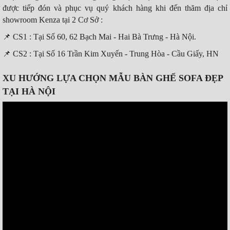
được tiếp đón và phục vụ quý khách hàng khi đến thăm địa chỉ
showroom Kenza tại 2 Cơ Sở :
📌
CS1 : Tại Số 60, 62 Bạch Mai - Hai Bà Trưng - Hà Nội.
📌
CS2 : Tại Số 16 Trần Kim Xuyến - Trung Hòa - Cầu Giấy, HN
XU HƯỚNG LỰA CHỌN MẪU BÀN GHẾ SOFA ĐẸP
TẠI HÀ NỘI