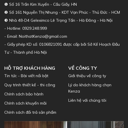
❶ Số 16 Trần Kim Xuyến - Cầu Giấy, HN
❷ Số 161 Nguyễn Thị Nhung - KDT Vạn Phúc - Thủ Đức - HCM
❸ Nhà 48-D4 Geleximco Lê Trọng Tấn - Hà Đông - Hà Nội
- Hotline: 0929.248.999
- Email: NoithatKenza@gmail.com
- Giấy phép KD số: 0106821091 được cấp bởi Sở Kế Hoạch Đầu
Tư - Thành phố Hà Nội
HỖ TRỢ KHÁCH HÀNG
VỀ CÔNG TY
Tin tức - Bài viết nổi bật
Giới thiệu về công ty
Quy trình thiết kế - thi công
Lý do khách hàng chọn
Kenza
Chính sách bảo hành
Liên hệ với chúng tôi
Chính sách khuyến mãi
Chính sách đổi trả sản phẩm