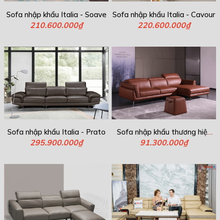
Sofa nhập khẩu Italia - Soave
Sofa nhập khẩu Italia - Cavour
210.600.000₫
220.600.000₫
Sofa nhập khẩu Italia - Prato
Sofa nhập khẩu thương hiệu
295.900.000₫
Italia - Athena
91.300.000₫