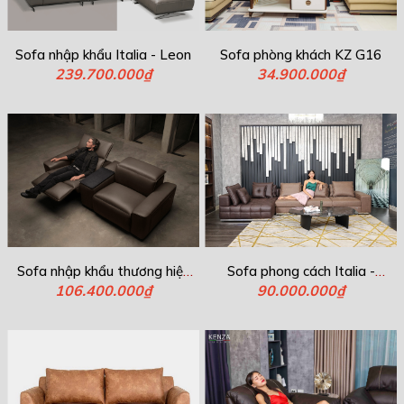
Sofa nhập khẩu Italia - Leon
Sofa phòng khách KZ G16
239.700.000₫
34.900.000₫
Sofa nhập khẩu thương hiệu
Sofa phong cách Italia -
Italia- King CLoud
106.400.000₫
90.000.000₫
Laurance