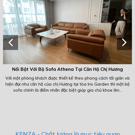
Nổi Bật Với Bộ Sofa Athena Tại Căn Hộ Chị Hương
 một phòng khách được thiết kế theo phong cách tối giản và
Phòng k
n đại như căn hộ của chị Hương tại tòa Iris Garden thì một bộ
phòng k
sofa chính là điểm nhấn đặc biệt giúp gia chủ khoe lên...
KENZA - Chất lượng là mục tiêu quan