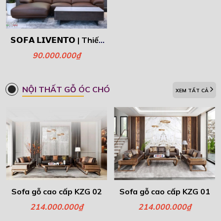
𝗦𝗢𝗙𝗔 𝗟𝗜𝗩𝗘𝗡𝗧𝗢 | Thiết
kế Hiện Đại , Sang
90.000.000₫
Trọng.
NỘI THẤT GỖ ÓC CHÓ
XEM TẤT CẢ
Sofa gỗ cao cấp KZG 02
Sofa gỗ cao cấp KZG 01
214.000.000₫
214.000.000₫