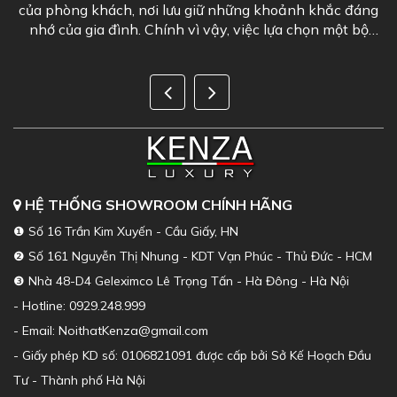
a phòng khách, nơi lưu giữ những khoảnh khắc đáng
Ath
hớ của gia đình. Chính vì vậy, việc lựa chọn một bộ
hoàn t
sofa phòng khách đẹp là...
được đ
HỆ THỐNG SHOWROOM CHÍNH HÃNG
❶ Số 16 Trần Kim Xuyến - Cầu Giấy, HN
❷ Số 161 Nguyễn Thị Nhung - KDT Vạn Phúc - Thủ Đức - HCM
❸ Nhà 48-D4 Geleximco Lê Trọng Tấn - Hà Đông - Hà Nội
- Hotline: 0929.248.999
- Email: NoithatKenza@gmail.com
- Giấy phép KD số: 0106821091 được cấp bởi Sở Kế Hoạch Đầu
Tư - Thành phố Hà Nội