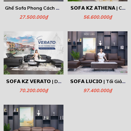
Ghế Sofa Phong Cách Ý -
𝗦𝗢𝗙𝗔 𝗞𝗭 𝗔𝗧𝗛𝗘𝗡𝗔 | Cá
Simple
Nhân Hóa Phòng Khách
27.500.000₫
56.600.000₫
Cùng Kenza – Vừa Vặn
Từng Centimet
𝗦𝗢𝗙𝗔 𝗞𝗭 𝗩𝗘𝗥𝗔𝗧𝗢 | Da
𝗦𝗢𝗙𝗔 𝗟𝗨𝗖𝗜𝗢 | Tối Giản
Bò Thượng Hạng, Đẳng
Nhưng Đậm Nét Nghệ
70.200.000₫
97.400.000₫
Cấp Xứng Tầm!
Thuật.