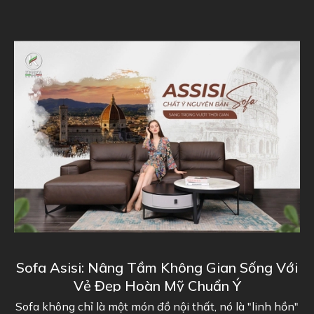
ofa Asisi: Nâng Tầm Không Gian Sống Với
Sofa
Vẻ Đẹp Hoàn Mỹ Chuẩn Ý
fa không chỉ là một món đồ nội thất, nó là "linh hồn"
Kenz