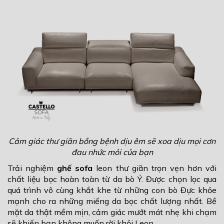
Cảm giác thư giãn bồng bệnh dịu êm sẽ xoa dịu mọi cơn
đau nhức mỏi của bạn
Trải nghiệm
ghế sofa
leon thư giãn trọn vẹn hơn với
chất liệu bọc hoàn toàn từ da bò Ý. Được chọn lọc qua
quá trình vô cùng khắt khe từ những con bò Đực khỏe
mạnh cho ra những miếng da bọc chất lượng nhất. Bề
mặt da thật mềm mịn, cảm giác mướt mát nhẹ khi chạm
sẽ khiến bạn không muốn rời khỏi Leon.