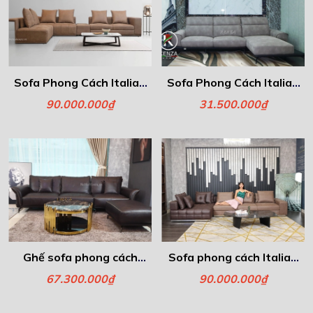
Sofa Phong Cách Italia -
Sofa Phong Cách Italia -
Freeman
Atria
90.000.000₫
31.500.000₫
Ghế sofa phong cách
Sofa phong cách Italia -
Italia- Lazio
Laurance
67.300.000₫
90.000.000₫