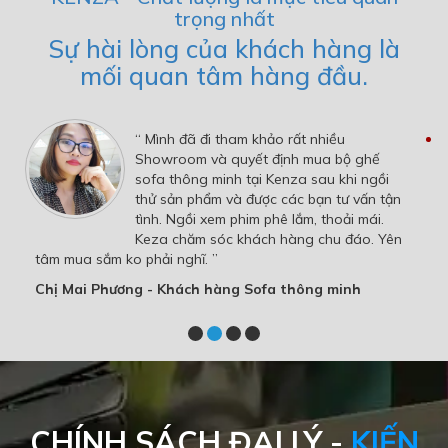
trọng nhất
Sự hài lòng của khách hàng là
mối quan tâm hàng đầu.
“ Mình đã đi tham khảo rất nhiều
Showroom và quyết định mua bộ ghế
sofa thông minh tại Kenza sau khi ngồi
thử sản phẩm và được các bạn tư vấn tận
tình. Ngồi xem phim phê lắm, thoải mái.
Keza chăm sóc khách hàng chu đáo. Yên
tâm mua sắm ko phải nghĩ. ”
Chị Mai Phương - Khách hàng Sofa thông minh
CHÍNH SÁCH ĐẠI LÝ -
KIẾN