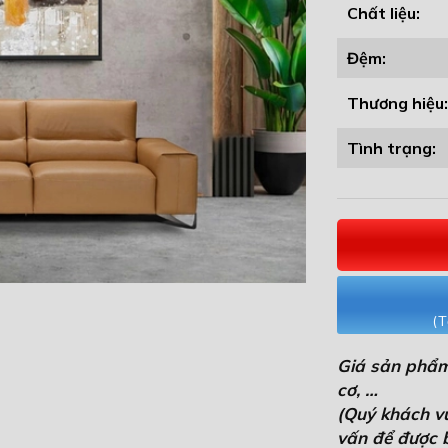
Chất liệu:
Đệm:
Thương hiệu:
Tình trạng:
(T
Giá sản phẩm
cơ, …
(Quý khách vui
vấn để được b