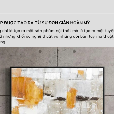
CẤP ĐƯỢC TẠO RA TỪ SỰ ĐƠN GIẢN HOÀN MỸ
 chỉ là tạo ra một sản phẩm nội thất mà là tạo ra một tuyệt
ừ những khối óc nghệ thuật và những đôi bàn tay ma thuậ
ọng.