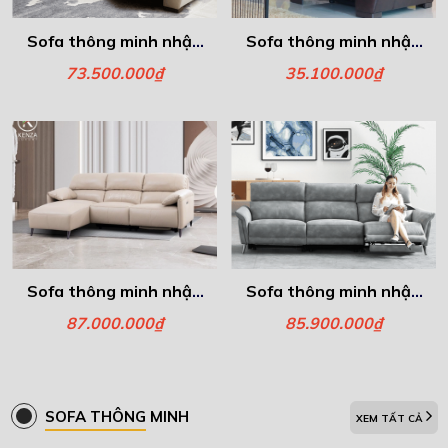
Sofa thông minh nhập
Sofa thông minh nhập
khẩu – Mira
khẩu - Ghế đơn Mira
73.500.000₫
35.100.000₫
Sofa thông minh nhập
Sofa thông minh nhập
khẩu góc Gemma
khẩu – Văng ba Nora
87.000.000₫
85.900.000₫
SOFA THÔNG MINH
XEM TẤT CẢ