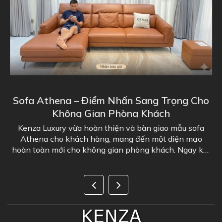
i
Sofa Athena – Điểm Nhấn Sang Trọng Cho
Không Gian Phòng Khách
n"
Kenza Luxury vừa hoàn thiện và bàn giao mẫu sofa
K
ng
Athena cho khách hàng, mang đến một diện mạo
hoàn toàn mới cho không gian phòng khách. Ngay khi
được đặt vào tổng thể nội thất, bộ sofa nhanh chóng...