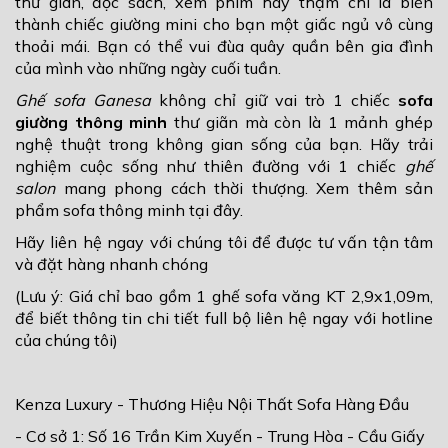
thư giãn, đọc sách, xem phim hay thậm chí là biến
thành chiếc giường mini cho bạn một giấc ngủ vô cùng
thoải mái. Bạn có thể vui đùa quây quần bên gia đình
của mình vào những ngày cuối tuần.
Ghế sofa Ganesa
không chỉ giữ vai trò 1 chiếc
sofa
giường thông minh
thư giãn mà còn là 1 mảnh ghép
nghệ thuật trong không gian sống của bạn. Hãy trải
nghiệm cuộc sống như thiên đường với 1 chiếc
ghế
salon
mang phong cách thời thượng. Xem thêm sản
phẩm sofa thông minh
tại đây.
Hãy liên hệ ngay với chúng tôi để được tư vấn tận tâm
và đặt hàng nhanh chóng
(Lưu ý: Giá chỉ bao gồm 1 ghế sofa văng KT 2,9x1,09m,
để biết thông tin chi tiết full bộ liên hệ ngay với hotline
của chúng tôi)
Kenza Luxury - Thương Hiệu Nội Thất Sofa Hàng Đầu
- Cơ sở 1: Số 16 Trần Kim Xuyến - Trung Hòa - Cầu Giấy