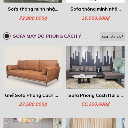
Sofa thông minh nhập
Sofa thông minh nhập
khẩu – Elise
khẩu – Ghế đơn Ganesa
72.900.000₫
39.000.000₫
SOFA MAY ĐO PHONG CÁCH Ý
XEM TẤT CẢ
Ghế Sofa Phong Cách Ý -
Sofa Phong Cách Italia -
Gamma
Libero
27.500.000₫
50.300.000₫