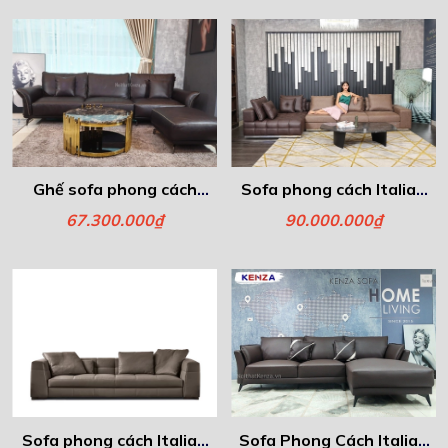
Ghế sofa phong cách
Sofa phong cách Italia -
Italia- Lazio
Laurance
67.300.000₫
90.000.000₫
Sofa phong cách Italia -
Sofa Phong Cách Italia -