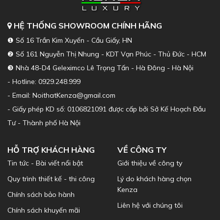
HỆ THỐNG SHOWROOM CHÍNH HÃNG
❶ Số 16 Trần Kim Xuyến - Cầu Giấy, HN
❷ Số 161 Nguyễn Thị Nhung - KDT Vạn Phúc - Thủ Đức - HCM
❸ Nhà 48-D4 Geleximco Lê Trọng Tấn - Hà Đông - Hà Nội
- Hotline: 0929.248.999
- Email: NoithatKenza@gmail.com
- Giấy phép KD số: 0106821091 được cấp bởi Sở Kế Hoạch Đầu
Tư - Thành phố Hà Nội
HỖ TRỢ KHÁCH HÀNG
VỀ CÔNG TY
Tin tức - Bài viết nổi bật
Giới thiệu về công ty
Quy trình thiết kế - thi công
Lý do khách hàng chọn
Kenza
Chính sách bảo hành
Liên hệ với chúng tôi
Chính sách khuyến mãi