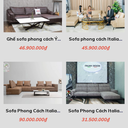
Ghế sofa phong cách Ý-
Sofa phong cách Italia -
Floren
Fiona
46.900.000₫
45.900.000₫
Sofa Phong Cách Italia -
Sofa Phong Cách Italia -
Freeman
Atria
90.000.000₫
31.500.000₫