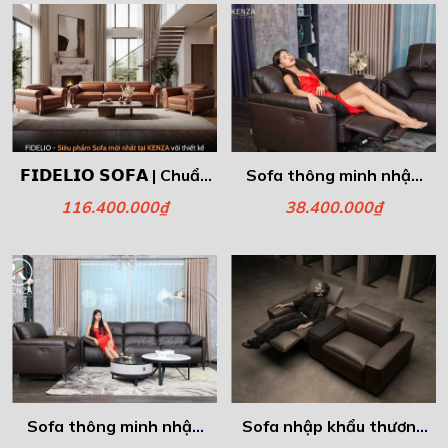
𝗙𝗜𝗗𝗘𝗟𝗜𝗢 𝗦𝗢𝗙𝗔 | Chuẩn
Sofa thông minh nhập
Mực Mới Của Sự Thoải
khẩu – Ghế đơn Gemma
116.400.000₫
38.400.000₫
Mái & Nghệ Thuật Ý
Sofa thông minh nhập
Sofa nhập khẩu thương