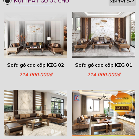
NỘI THẤT GỖ ÓC CHÓ
XEM TẤT CẢ
Sofa gỗ cao cấp KZG 02
Sofa gỗ cao cấp KZG 01
214.000.000₫
214.000.000₫