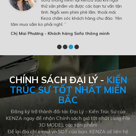
KENZA là chiếc ghế nâng niu những lúc trở
về nhà xua tan những mệt mỏi , thật sự rất
hài lòng từ ngày đầu dc các bạn tư vấn
đến chăm sóc bảo dưỡng khách hàng rất
nhiệt tình, cảm ơn Các thành viên KENZA rất nhiều 🌹 ”
Chị An An - Khách hàng Sofa nhập khẩu
CHÍNH SÁCH ĐẠI LÝ -
KIẾN
TRÚC SƯ TỐT NHẤT MIỀN
BẮC
Đăng ký trở thành đối tác Đại Lý - Kiến Trúc Sư của
KENZA ngay để nhận Chính sách giá tốt nhất cùng File
3D MODEL các sản phẩm
Để lại địa chỉ email và SDT của bạn, KENZA sẽ liên hệ