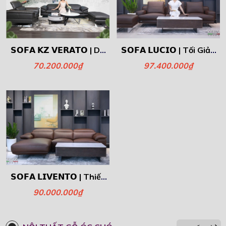
𝗦𝗢𝗙𝗔 𝗞𝗭 𝗩𝗘𝗥𝗔𝗧𝗢 | Da
𝗦𝗢𝗙𝗔 𝗟𝗨𝗖𝗜𝗢 | Tối Giản
Bò Thượng Hạng, Đẳng
Nhưng Đậm Nét Nghệ
70.200.000₫
97.400.000₫
Cấp Xứng Tầm!
Thuật.
𝗦𝗢𝗙𝗔 𝗟𝗜𝗩𝗘𝗡𝗧𝗢 | Thiết
kế Hiện Đại , Sang
90.000.000₫
Trọng.