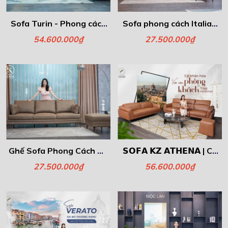
Sofa Turin - Phong cách
Sofa phong cách Italia -
Italia
Eli
54.600.000₫
27.500.000₫
Ghế Sofa Phong Cách Ý -
𝗦𝗢𝗙𝗔 𝗞𝗭 𝗔𝗧𝗛𝗘𝗡𝗔 | Cá
Simple
Nhân Hóa Phòng Khách
27.500.000₫
56.600.000₫
Cùng Kenza – Vừa Vặn
Từng Centimet