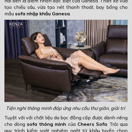
hai bên là điểm nhấn đặc biệt của Ganesa. Thiết kế vừa
tạo chiều sâu, vừa tạo nét thanh thoát, bay bổng cho
mẫu
sofa nhập khẩu Ganesa
.
Tiện nghi thông minh đáp ứng nhu cầu thư giãn, giải trí
Tuyệt vời với chất liệu da bọc đẳng cấp được dành riêng
cho dòng
sofa thông minh
của
Cheers
Sofa
. Trải qua
quy trình kiểm soát nghiêm ngặt từ khâu tuyển chọn